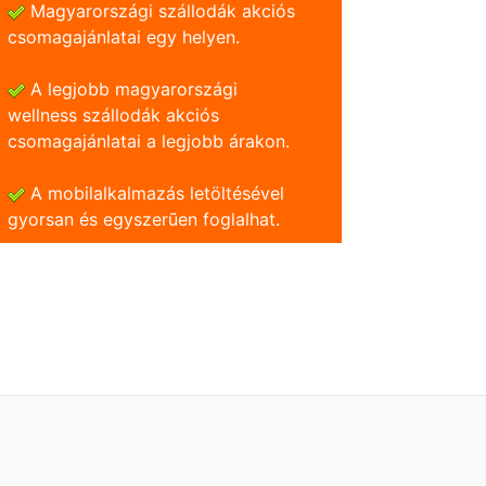
Magyarországi szállodák akciós
csomagajánlatai egy helyen.
A legjobb magyarországi
wellness szállodák akciós
csomagajánlatai a legjobb árakon.
A mobilalkalmazás letöltésével
gyorsan és egyszerũen foglalhat.