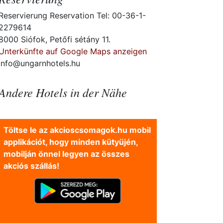
Reservierung Reservation Tel: 00-36-1-
2279614
8000 Siófok, Petőfi sétány 11.
Unterkünfte auf Google Maps anzeigen
info@ungarnhotels.hu
Andere Hotels in der Nähe
Töltse le az akcioscsomagok.hu mobil
applikációt, hogy minden kütyüjén,
mobilján önnel legyen az összes
akciós szállás!