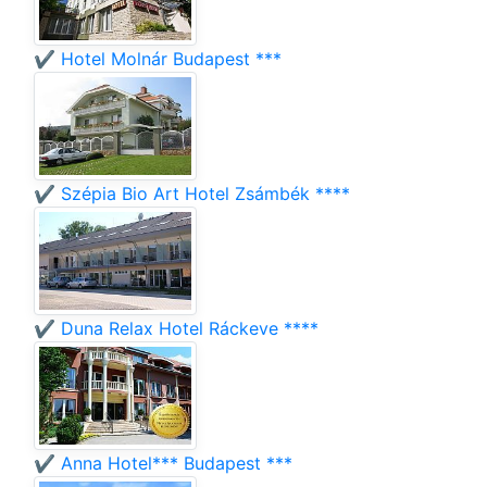
✔️ Hotel Molnár Budapest ***
✔️ Szépia Bio Art Hotel Zsámbék ****
✔️ Duna Relax Hotel Ráckeve ****
✔️ Anna Hotel*** Budapest ***