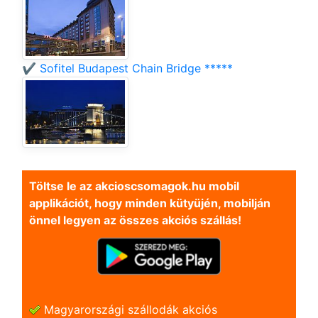
✔️ Sofitel Budapest Chain Bridge *****
Töltse le az akcioscsomagok.hu mobil
applikációt, hogy minden kütyüjén, mobilján
önnel legyen az összes akciós szállás!
Magyarországi szállodák akciós