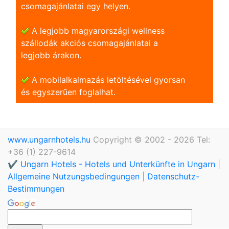
csomagajánlatai egy helyen.
A legjobb magyarországi wellness
szállodák akciós csomagajánlatai a
legjobb árakon.
A mobilalkalmazás letöltésével gyorsan
és egyszerũen foglalhat.
www.ungarnhotels.hu
Copyright © 2002 - 2026 Tel:
+36 (1) 227-9614
✔️ Ungarn Hotels - Hotels und Unterkünfte in Ungarn
|
Allgemeine Nutzungsbedingungen
|
Datenschutz-
Bestimmungen