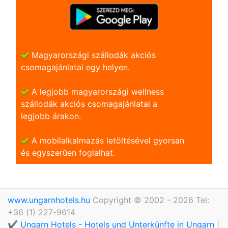
Magyarországi szállodák akciós
csomagajánlatai egy helyen.
A legjobb magyarországi wellness
szállodák akciós csomagajánlatai a
legjobb árakon.
A mobilalkalmazás letöltésével gyorsan
és egyszerũen foglalhat.
www.ungarnhotels.hu
Copyright © 2002 - 2026 Tel:
+36 (1) 227-9614
✔️ Ungarn Hotels - Hotels und Unterkünfte in Ungarn
|