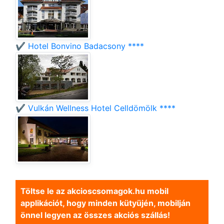
✔️ Hotel Bonvino Badacsony ****
✔️ Vulkán Wellness Hotel Celldömölk ****
Töltse le az akcioscsomagok.hu mobil
applikációt, hogy minden kütyüjén, mobilján
önnel legyen az összes akciós szállás!