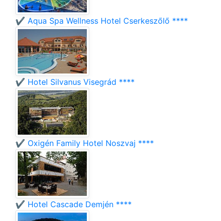
✔️ Aqua Spa Wellness Hotel Cserkeszőlő ****
✔️ Hotel Silvanus Visegrád ****
✔️ Oxigén Family Hotel Noszvaj ****
✔️ Hotel Cascade Demjén ****