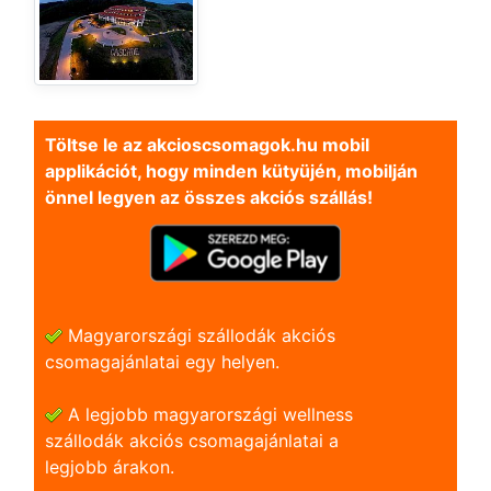
Töltse le az akcioscsomagok.hu mobil
applikációt, hogy minden kütyüjén, mobilján
önnel legyen az összes akciós szállás!
Magyarországi szállodák akciós
csomagajánlatai egy helyen.
A legjobb magyarországi wellness
szállodák akciós csomagajánlatai a
legjobb árakon.