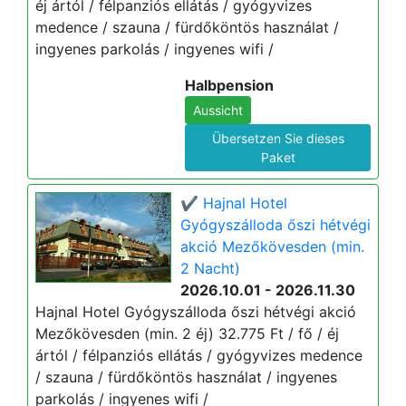
éj ártól / félpanziós ellátás / gyógyvizes
medence / szauna / fürdőköntös használat /
ingyenes parkolás / ingyenes wifi /
Halbpension
Aussicht
Übersetzen Sie dieses
Paket
✔️ Hajnal Hotel
Gyógyszálloda őszi hétvégi
akció Mezőkövesden (min.
2 Nacht)
2026.10.01 - 2026.11.30
Hajnal Hotel Gyógyszálloda őszi hétvégi akció
Mezőkövesden (min. 2 éj) 32.775 Ft / fő / éj
ártól / félpanziós ellátás / gyógyvizes medence
/ szauna / fürdőköntös használat / ingyenes
parkolás / ingyenes wifi /