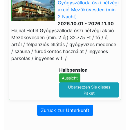
Gyógyszálloda őszi hétvégi
akció Mezőkövesden (min.
2 Nacht)
2026.10.01 - 2026.11.30
Hajnal Hotel Gyógyszálloda őszi hétvégi akció
Mezőkövesden (min. 2 éj) 32.775 Ft / fő / éj
ártól / félpanziós ellátás / gyógyvizes medence
/ szauna / fürdőköntös használat / ingyenes
parkolás / ingyenes wifi /
Halbpension
Aussicht
Übersetzen Sie dieses
Paket
Zurück zur Unterkunft