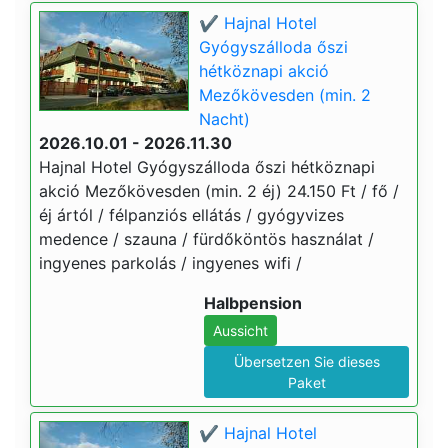
✔️ Hajnal Hotel
Gyógyszálloda őszi
hétköznapi akció
Mezőkövesden (min. 2
Nacht)
2026.10.01 - 2026.11.30
Hajnal Hotel Gyógyszálloda őszi hétköznapi
akció Mezőkövesden (min. 2 éj) 24.150 Ft / fő /
éj ártól / félpanziós ellátás / gyógyvizes
medence / szauna / fürdőköntös használat /
ingyenes parkolás / ingyenes wifi /
Halbpension
Aussicht
Übersetzen Sie dieses
Paket
✔️ Hajnal Hotel