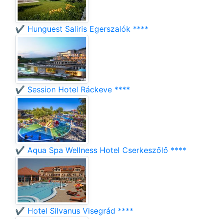
✔️ Hunguest Saliris Egerszalók ****
✔️ Session Hotel Ráckeve ****
✔️ Aqua Spa Wellness Hotel Cserkeszőlő ****
✔️ Hotel Silvanus Visegrád ****