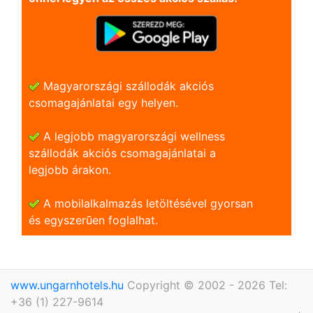
Magyarországi szállodák akciós
csomagajánlatai egy helyen.
A legjobb magyarországi wellness
szállodák akciós csomagajánlatai a
legjobb árakon.
A mobilalkalmazás letöltésével gyorsan
és egyszerũen foglalhat.
www.ungarnhotels.hu
Copyright © 2002 - 2026 Tel:
+36 (1) 227-9614