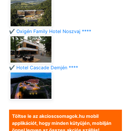
✔️ Oxigén Family Hotel Noszvaj ****
✔️ Hotel Cascade Demjén ****
Töltse le az akcioscsomagok.hu mobil
applikációt, hogy minden kütyüjén, mobilján
önnel legyen az összes akciós szállás!