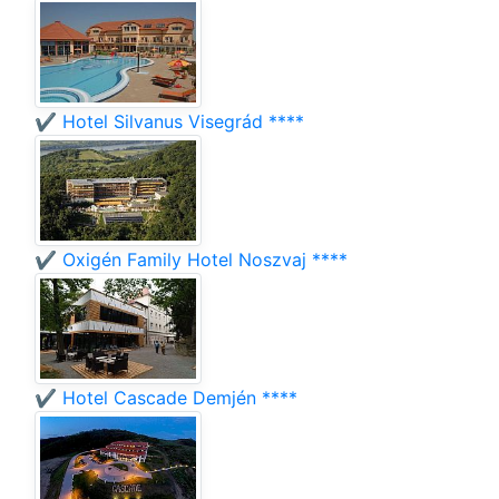
✔️ Hotel Silvanus Visegrád ****
✔️ Oxigén Family Hotel Noszvaj ****
✔️ Hotel Cascade Demjén ****