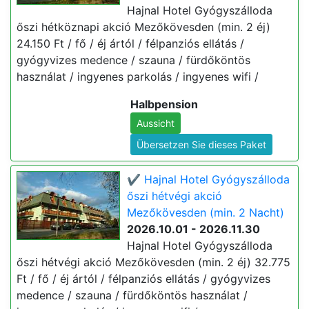
Hajnal Hotel Gyógyszálloda
őszi hétköznapi akció Mezőkövesden (min. 2 éj)
24.150 Ft / fő / éj ártól / félpanziós ellátás /
gyógyvizes medence / szauna / fürdőköntös
használat / ingyenes parkolás / ingyenes wifi /
Halbpension
Aussicht
Übersetzen Sie dieses Paket
✔️ Hajnal Hotel Gyógyszálloda
őszi hétvégi akció
Mezőkövesden (min. 2 Nacht)
2026.10.01 - 2026.11.30
Hajnal Hotel Gyógyszálloda
őszi hétvégi akció Mezőkövesden (min. 2 éj) 32.775
Ft / fő / éj ártól / félpanziós ellátás / gyógyvizes
medence / szauna / fürdőköntös használat /