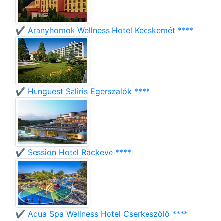
✔️ Aranyhomok Wellness Hotel Kecskemét ****
✔️ Hunguest Saliris Egerszalók ****
✔️ Session Hotel Ráckeve ****
✔️ Aqua Spa Wellness Hotel Cserkeszőlő ****