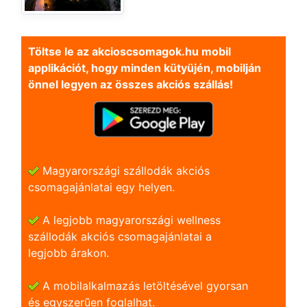
Töltse le az akcioscsomagok.hu mobil
applikációt, hogy minden kütyüjén, mobilján
önnel legyen az összes akciós szállás!
Magyarországi szállodák akciós
csomagajánlatai egy helyen.
A legjobb magyarországi wellness
szállodák akciós csomagajánlatai a
legjobb árakon.
A mobilalkalmazás letöltésével gyorsan
és egyszerũen foglalhat.