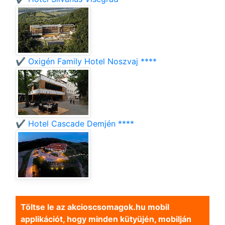
✔️ Oxigén Family Hotel Noszvaj ****
✔️ Hotel Cascade Demjén ****
Töltse le az akcioscsomagok.hu mobil
applikációt, hogy minden kütyüjén, mobilján