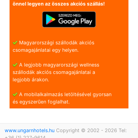
önnel legyen az összes akciós szállás!
Magyarországi szállodák akciós
csomagajánlatai egy helyen.
A legjobb magyarországi wellness
szállodák akciós csomagajánlatai a
legjobb árakon.
A mobilalkalmazás letöltésével gyorsan
és egyszerũen foglalhat.
www.ungarnhotels.hu
Copyright © 2002 - 2026 Tel:
+36 (1) 227-9614