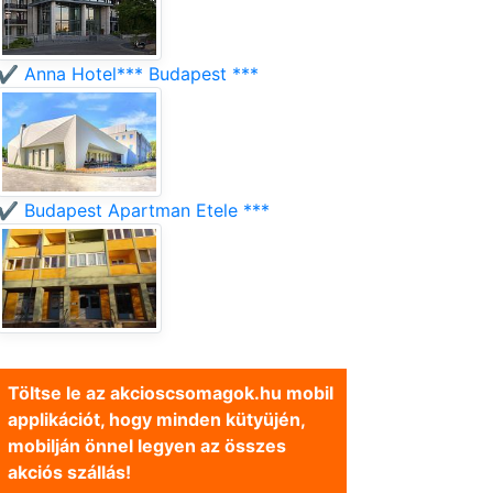
✔️ Anna Hotel*** Budapest ***
✔️ Budapest Apartman Etele ***
Töltse le az akcioscsomagok.hu mobil
applikációt, hogy minden kütyüjén,
mobilján önnel legyen az összes
akciós szállás!