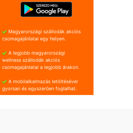
Magyarországi szállodák akciós
csomagajánlatai egy helyen.
A legjobb magyarországi
wellness szállodák akciós
csomagajánlatai a legjobb árakon.
A mobilalkalmazás letöltésével
gyorsan és egyszerũen foglalhat.