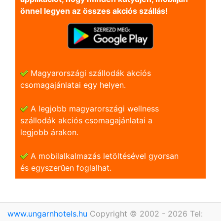
önnel legyen az összes akciós szállás!
Magyarországi szállodák akciós
csomagajánlatai egy helyen.
A legjobb magyarországi wellness
szállodák akciós csomagajánlatai a
legjobb árakon.
A mobilalkalmazás letöltésével gyorsan
és egyszerũen foglalhat.
www.ungarnhotels.hu
Copyright © 2002 - 2026 Tel: