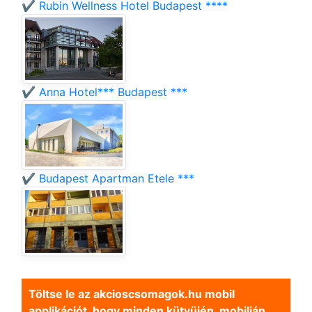
✔️ Rubin Wellness Hotel Budapest ****
✔️ Anna Hotel*** Budapest ***
✔️ Budapest Apartman Etele ***
Töltse le az akcioscsomagok.hu mobil
applikációt, hogy minden kütyüjén, mobilján