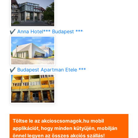
✔️ Anna Hotel*** Budapest ***
✔️ Budapest Apartman Etele ***
Töltse le az akcioscsomagok.hu mobil
applikációt, hogy minden kütyüjén, mobilján
önnel legyen az összes akciós szállás!