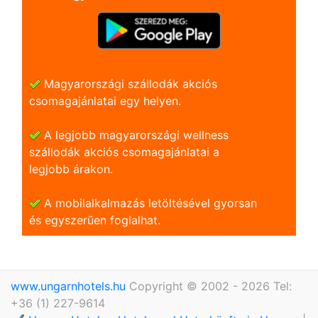
Magyarországi szállodák akciós
csomagajánlatai egy helyen.
A legjobb magyarországi wellness
szállodák akciós csomagajánlatai a
legjobb árakon.
A mobilalkalmazás letöltésével gyorsan
és egyszerũen foglalhat.
www.ungarnhotels.hu
Copyright © 2002 - 2026 Tel:
+36 (1) 227-9614