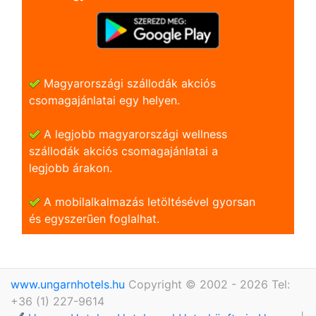
Magyarországi szállodák akciós
csomagajánlatai egy helyen.
A legjobb magyarországi wellness
szállodák akciós csomagajánlatai a
legjobb árakon.
A mobilalkalmazás letöltésével gyorsan
és egyszerũen foglalhat.
www.ungarnhotels.hu
Copyright © 2002 - 2026 Tel:
+36 (1) 227-9614