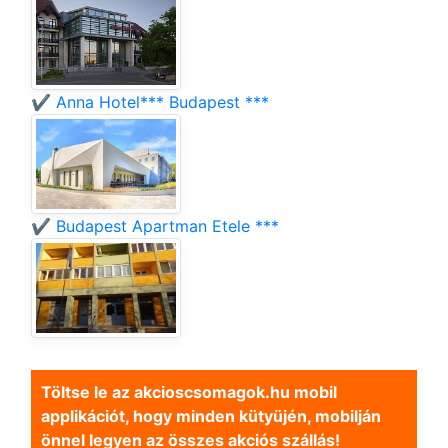
✔️ Anna Hotel*** Budapest ***
✔️ Budapest Apartman Etele ***
Töltse le az akcioscsomagok.hu mobil
applikációt, hogy minden kütyüjén, mobilján
önnel legyen az összes akciós szállás!