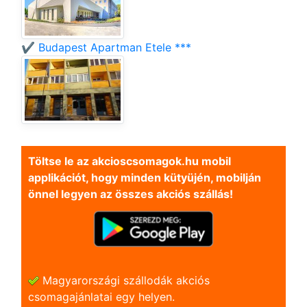
✔️ Budapest Apartman Etele ***
Töltse le az akcioscsomagok.hu mobil
applikációt, hogy minden kütyüjén, mobilján
önnel legyen az összes akciós szállás!
Magyarországi szállodák akciós
csomagajánlatai egy helyen.