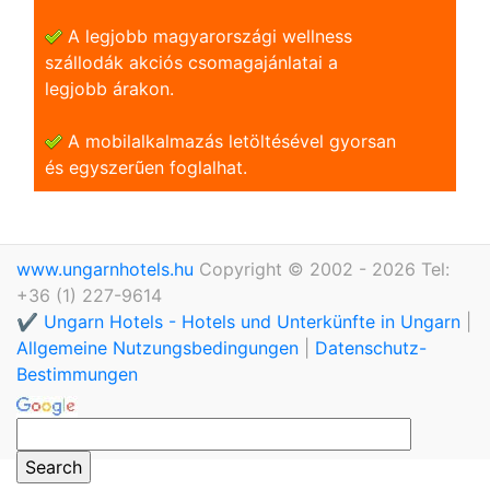
A legjobb magyarországi wellness
szállodák akciós csomagajánlatai a
legjobb árakon.
A mobilalkalmazás letöltésével gyorsan
és egyszerũen foglalhat.
www.ungarnhotels.hu
Copyright © 2002 - 2026 Tel:
+36 (1) 227-9614
✔️ Ungarn Hotels - Hotels und Unterkünfte in Ungarn
|
Allgemeine Nutzungsbedingungen
|
Datenschutz-
Bestimmungen