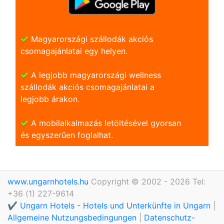
Magyarországi szállodák akciós
csomagajánlatai egy helyen.
A legjobb magyarországi wellness
szállodák akciós csomagajánlatai a
legjobb árakon.
A mobilalkalmazás letöltésével gyorsan
és egyszerũen foglalhat.
www.ungarnhotels.hu
Copyright © 2002 - 2026 Tel:
+36 (1) 227-9614
✔️ Ungarn Hotels - Hotels und Unterkünfte in Ungarn
|
Allgemeine Nutzungsbedingungen
|
Datenschutz-