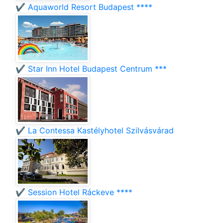
✔️ Aquaworld Resort Budapest ****
✔️ Star Inn Hotel Budapest Centrum ***
✔️ La Contessa Kastélyhotel Szilvásvárad
✔️ Session Hotel Ráckeve ****