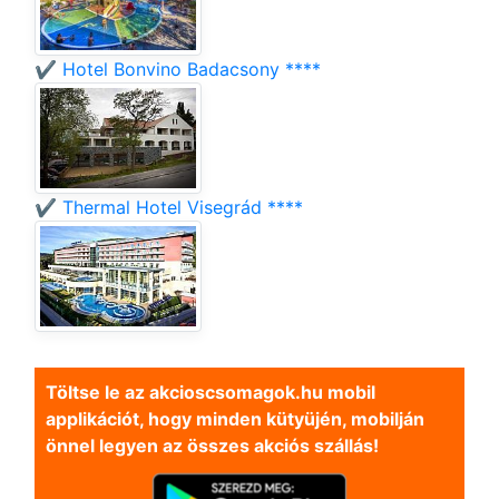
✔️ Hotel Bonvino Badacsony ****
✔️ Thermal Hotel Visegrád ****
Töltse le az akcioscsomagok.hu mobil
applikációt, hogy minden kütyüjén, mobilján
önnel legyen az összes akciós szállás!