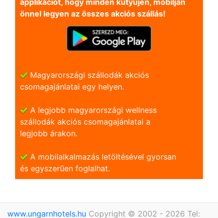
applikációt, hogy minden kütyüjén, mobilján
önnel legyen az összes akciós szállás!
Magyarországi szállodák akciós
csomagajánlatai egy helyen.
A legjobb magyarországi wellness
szállodák akciós csomagajánlatai a
legjobb árakon.
A mobilalkalmazás letöltésével gyorsan
és egyszerũen foglalhat.
www.ungarnhotels.hu
Copyright © 2002 - 2026 Tel: