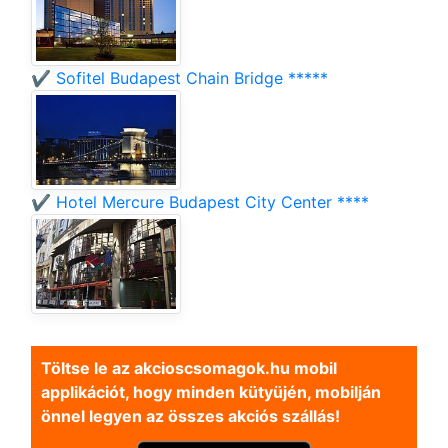
✔️ Sofitel Budapest Chain Bridge *****
✔️ Hotel Mercure Budapest City Center ****
Töltse le az akcioscsomagok.hu mobil
applikációt, hogy minden kütyüjén, mobilján
önnel legyen az összes akciós szállás!