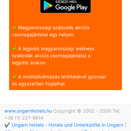
Magyarországi szállodák akciós
csomagajánlatai egy helyen.
A legjobb magyarországi wellness
szállodák akciós csomagajánlatai a
legjobb árakon.
A mobilalkalmazás letöltésével gyorsan
és egyszerũen foglalhat.
www.ungarnhotels.hu
Copyright © 2002 - 2026 Tel:
+36 (1) 227-9614
✔️ Ungarn Hotels - Hotels und Unterkünfte in Ungarn
|