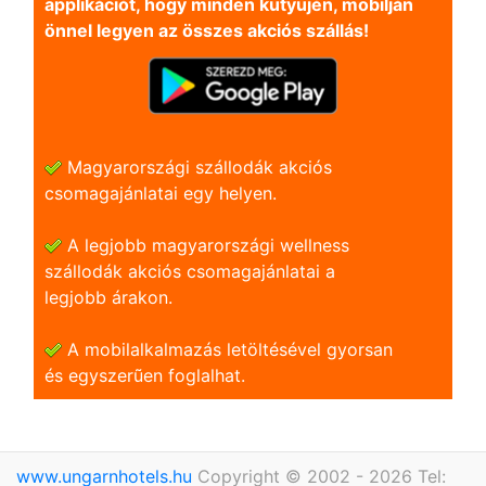
applikációt, hogy minden kütyüjén, mobilján
önnel legyen az összes akciós szállás!
Magyarországi szállodák akciós
csomagajánlatai egy helyen.
A legjobb magyarországi wellness
szállodák akciós csomagajánlatai a
legjobb árakon.
A mobilalkalmazás letöltésével gyorsan
és egyszerũen foglalhat.
www.ungarnhotels.hu
Copyright © 2002 - 2026 Tel: