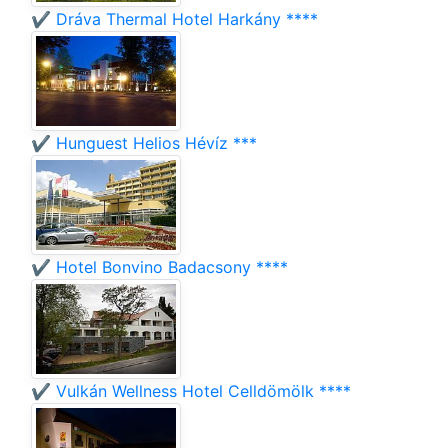
✔️ Dráva Thermal Hotel Harkány ****
✔️ Hunguest Helios Hévíz ***
✔️ Hotel Bonvino Badacsony ****
✔️ Vulkán Wellness Hotel Celldömölk ****