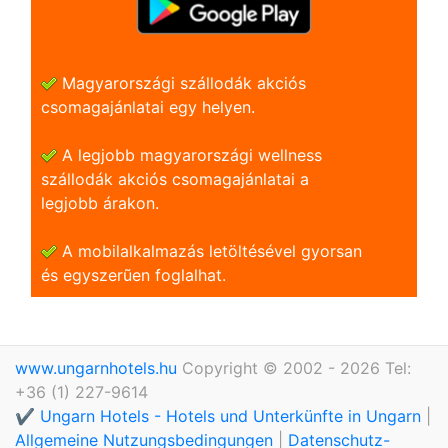
Magyarországi szállodák akciós
csomagajánlatai egy helyen.
A legjobb magyarországi wellness
szállodák akciós csomagajánlatai a
legjobb árakon.
A mobilalkalmazás letöltésével gyorsan
és egyszerũen foglalhat.
www.ungarnhotels.hu
Copyright © 2002 - 2026 Tel:
+36 (1) 227-9614
✔️ Ungarn Hotels - Hotels und Unterkünfte in Ungarn
|
Allgemeine Nutzungsbedingungen
|
Datenschutz-