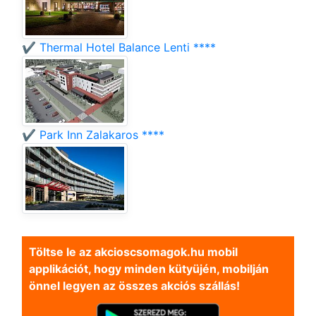
✔️ Thermal Hotel Balance Lenti ****
✔️ Park Inn Zalakaros ****
Töltse le az akcioscsomagok.hu mobil
applikációt, hogy minden kütyüjén, mobilján
önnel legyen az összes akciós szállás!