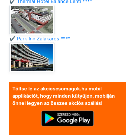
✔️ Thermal Hotel Balance Lenti ****
✔️ Park Inn Zalakaros ****
Töltse le az akcioscsomagok.hu mobil
applikációt, hogy minden kütyüjén, mobilján
önnel legyen az összes akciós szállás!