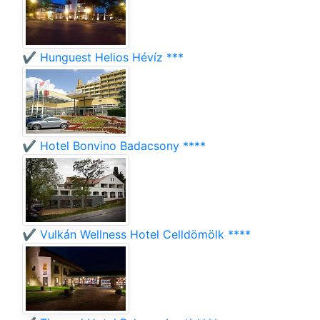
✔️ Hunguest Helios Hévíz ***
✔️ Hotel Bonvino Badacsony ****
✔️ Vulkán Wellness Hotel Celldömölk ****