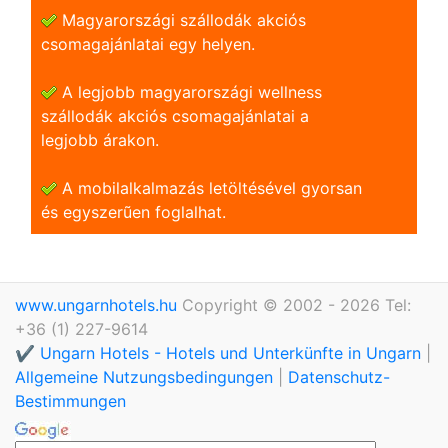
Magyarországi szállodák akciós
csomagajánlatai egy helyen.
A legjobb magyarországi wellness
szállodák akciós csomagajánlatai a
legjobb árakon.
A mobilalkalmazás letöltésével gyorsan
és egyszerũen foglalhat.
www.ungarnhotels.hu
Copyright © 2002 - 2026 Tel:
+36 (1) 227-9614
✔️ Ungarn Hotels - Hotels und Unterkünfte in Ungarn
|
Allgemeine Nutzungsbedingungen
|
Datenschutz-
Bestimmungen