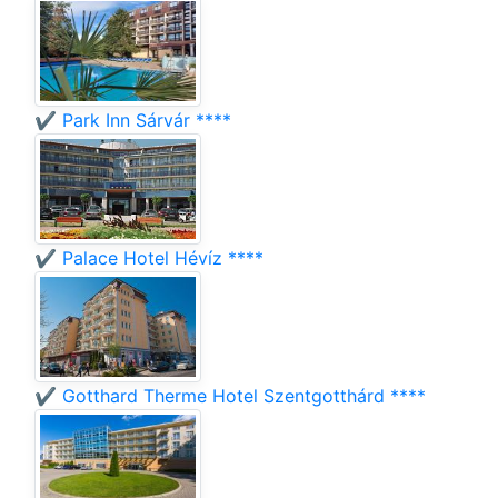
✔️ Park Inn Sárvár ****
✔️ Palace Hotel Hévíz ****
✔️ Gotthard Therme Hotel Szentgotthárd ****