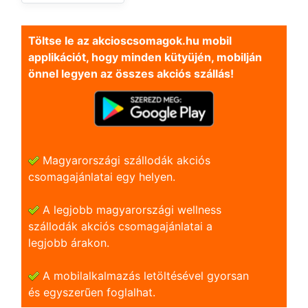
Töltse le az akcioscsomagok.hu mobil
applikációt, hogy minden kütyüjén, mobilján
önnel legyen az összes akciós szállás!
Magyarországi szállodák akciós
csomagajánlatai egy helyen.
A legjobb magyarországi wellness
szállodák akciós csomagajánlatai a
legjobb árakon.
A mobilalkalmazás letöltésével gyorsan
és egyszerũen foglalhat.