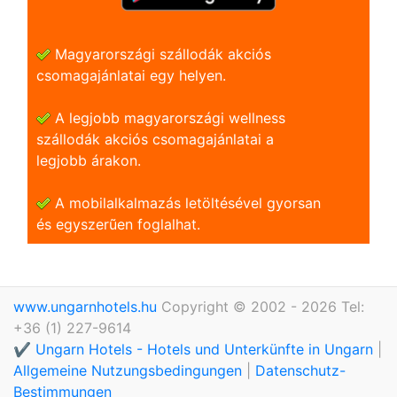
Magyarországi szállodák akciós
csomagajánlatai egy helyen.
A legjobb magyarországi wellness
szállodák akciós csomagajánlatai a
legjobb árakon.
A mobilalkalmazás letöltésével gyorsan
és egyszerũen foglalhat.
www.ungarnhotels.hu
Copyright © 2002 - 2026 Tel:
+36 (1) 227-9614
✔️ Ungarn Hotels - Hotels und Unterkünfte in Ungarn
|
Allgemeine Nutzungsbedingungen
|
Datenschutz-
Bestimmungen