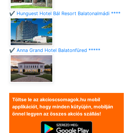
✔️ Hunguest Hotel Bál Resort Balatonalmádi ****
✔️ Anna Grand Hotel Balatonfüred *****
Töltse le az akcioscsomagok.hu mobil
applikációt, hogy minden kütyüjén, mobilján
önnel legyen az összes akciós szállás!