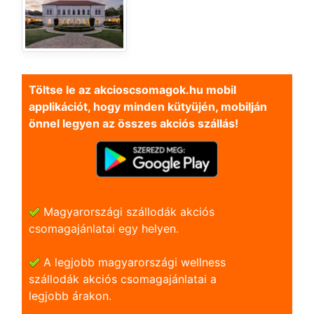
Töltse le az akcioscsomagok.hu mobil
applikációt, hogy minden kütyüjén, mobilján
önnel legyen az összes akciós szállás!
Magyarországi szállodák akciós
csomagajánlatai egy helyen.
A legjobb magyarországi wellness
szállodák akciós csomagajánlatai a
legjobb árakon.