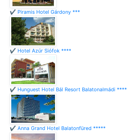
✔️ Piramis Hotel Gárdony ***
✔️ Hotel Azúr Siófok ****
✔️ Hunguest Hotel Bál Resort Balatonalmádi ****
✔️ Anna Grand Hotel Balatonfüred *****