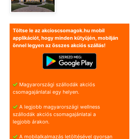
Töltse le az akcioscsomagok.hu mobil
applikációt, hogy minden kütyüjén, mobilján
önnel legyen az összes akciós szállás!
Magyarországi szállodák akciós
csomagajánlatai egy helyen.
A legjobb magyarországi wellness
szállodák akciós csomagajánlatai a
legjobb árakon.
A mobilalkalmazás letöltésével gyorsan