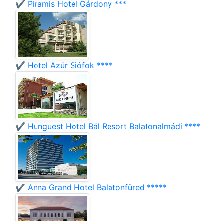
✔️ Piramis Hotel Gárdony ***
✔️ Hotel Azúr Siófok ****
✔️ Hunguest Hotel Bál Resort Balatonalmádi ****
✔️ Anna Grand Hotel Balatonfüred *****