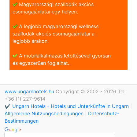
Magyarországi szállodák akciós
csomagajánlatai egy helyen.
A legjobb magyarországi wellness
szállodák akciós csomagajánlatai a
legjobb árakon.
A mobilalkalmazás letöltésével gyorsan
és egyszerũen foglalhat.
www.ungarnhotels.hu
Copyright © 2002 - 2026 Tel:
+36 (1) 227-9614
✔️ Ungarn Hotels - Hotels und Unterkünfte in Ungarn
|
Allgemeine Nutzungsbedingungen
|
Datenschutz-
Bestimmungen