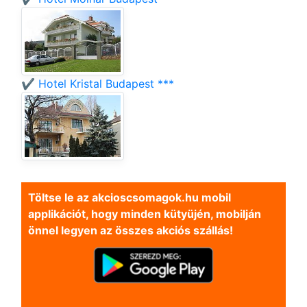
✔️ Hotel Kristal Budapest ***
Töltse le az akcioscsomagok.hu mobil
applikációt, hogy minden kütyüjén, mobilján
önnel legyen az összes akciós szállás!