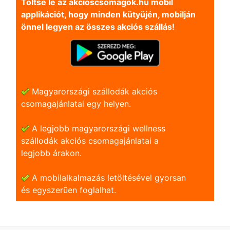
Töltse le az akcioscsomagok.hu mobil
applikációt, hogy minden kütyüjén, mobilján
önnel legyen az összes akciós szállás!
Magyarországi szállodák akciós
csomagajánlatai egy helyen.
A legjobb magyarországi wellness
szállodák akciós csomagajánlatai a
legjobb árakon.
A mobilalkalmazás letöltésével gyorsan
és egyszerũen foglalhat.