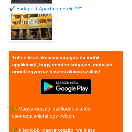
✔️ Budapest Apartman Etele ***
Töltse le az akcioscsomagok.hu mobil
applikációt, hogy minden kütyüjén, mobilján
önnel legyen az összes akciós szállás!
Magyarországi szállodák akciós
csomagajánlatai egy helyen.
A legjobb magyarországi wellness