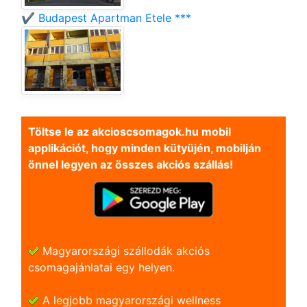
✔️ Budapest Apartman Etele ***
Töltse le az akcioscsomagok.hu mobil
applikációt, hogy minden kütyüjén, mobilján
önnel legyen az összes akciós szállás!
Magyarországi szállodák akciós
csomagajánlatai egy helyen.
A legjobb magyarországi wellness