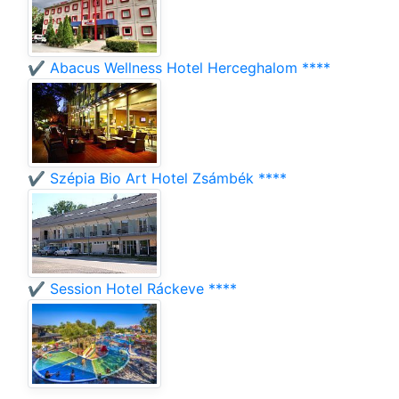
✔️ Abacus Wellness Hotel Herceghalom ****
✔️ Szépia Bio Art Hotel Zsámbék ****
✔️ Session Hotel Ráckeve ****