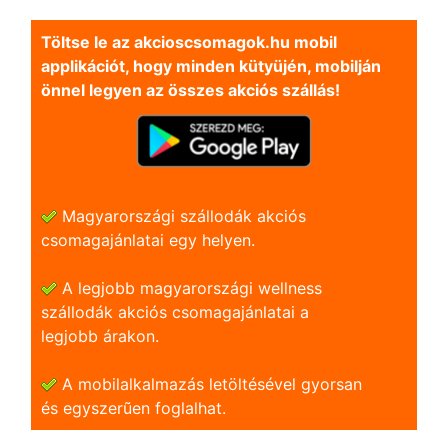
Töltse le az akcioscsomagok.hu mobil
applikációt, hogy minden kütyüjén, mobilján
önnel legyen az összes akciós szállás!
Magyarországi szállodák akciós
csomagajánlatai egy helyen.
A legjobb magyarországi wellness
szállodák akciós csomagajánlatai a
legjobb árakon.
A mobilalkalmazás letöltésével gyorsan
és egyszerũen foglalhat.