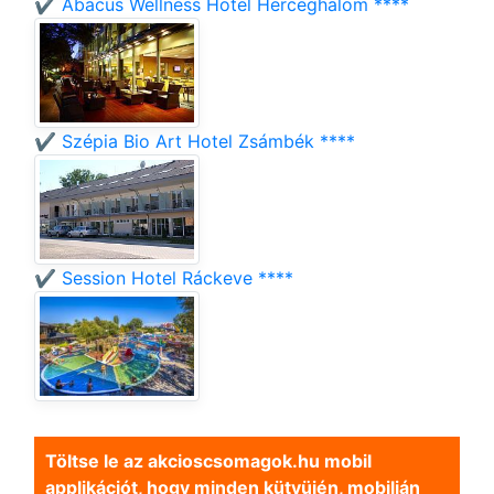
✔️ Abacus Wellness Hotel Herceghalom ****
✔️ Szépia Bio Art Hotel Zsámbék ****
✔️ Session Hotel Ráckeve ****
Töltse le az akcioscsomagok.hu mobil
applikációt, hogy minden kütyüjén, mobilján