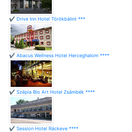
✔️ Drive Inn Hotel Törökbálint ***
✔️ Abacus Wellness Hotel Herceghalom ****
✔️ Szépia Bio Art Hotel Zsámbék ****
✔️ Session Hotel Ráckeve ****