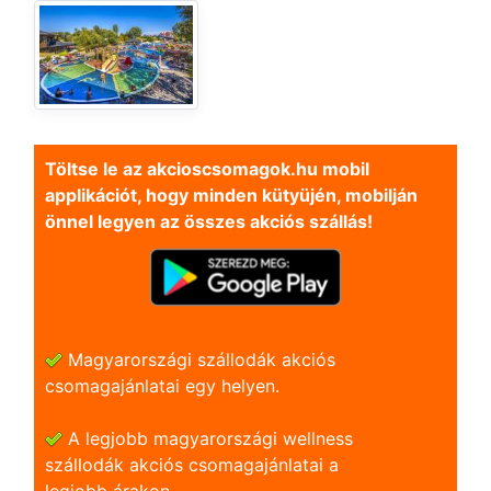
Töltse le az akcioscsomagok.hu mobil
applikációt, hogy minden kütyüjén, mobilján
önnel legyen az összes akciós szállás!
Magyarországi szállodák akciós
csomagajánlatai egy helyen.
A legjobb magyarországi wellness
szállodák akciós csomagajánlatai a
legjobb árakon.