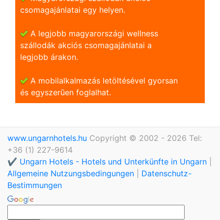
csomagajánlatai egy helyen.
A legjobb magyarországi wellness
szállodák akciós csomagajánlatai a
legjobb árakon.
A mobilalkalmazás letöltésével gyorsan
és egyszerũen foglalhat.
www.ungarnhotels.hu
Copyright © 2002 - 2026 Tel:
+36 (1) 227-9614
✔️ Ungarn Hotels - Hotels und Unterkünfte in Ungarn
|
Allgemeine Nutzungsbedingungen
|
Datenschutz-
Bestimmungen