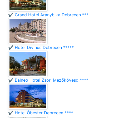
✔️ Grand Hotel Aranybika Debrecen ***
✔️ Hotel Divinus Debrecen *****
✔️ Balneo Hotel Zsori Mezőkövesd ****
✔️ Hotel Óbester Debrecen ****