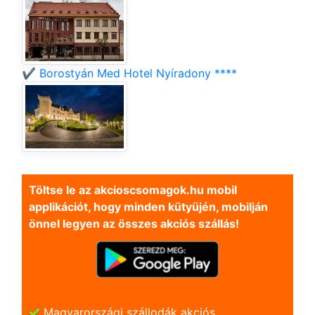
✔️ Borostyán Med Hotel Nyíradony ****
Töltse le az akcioscsomagok.hu mobil
applikációt, hogy minden kütyüjén, mobilján
önnel legyen az összes akciós szállás!
Magyarországi szállodák akciós