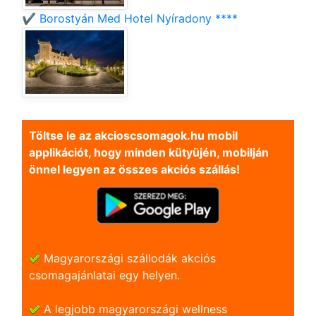
✔️ Borostyán Med Hotel Nyíradony ****
Töltse le az akcioscsomagok.hu mobil
applikációt, hogy minden kütyüjén, mobilján
önnel legyen az összes akciós szállás!
Magyarországi szállodák akciós
csomagajánlatai egy helyen.
A legjobb magyarországi wellness