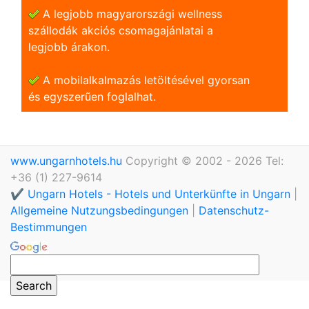
A legjobb magyarországi wellness
szállodák akciós csomagajánlatai a
legjobb árakon.
A mobilalkalmazás letöltésével gyorsan
és egyszerũen foglalhat.
www.ungarnhotels.hu
Copyright © 2002 - 2026 Tel:
+36 (1) 227-9614
✔️ Ungarn Hotels - Hotels und Unterkünfte in Ungarn
|
Allgemeine Nutzungsbedingungen
|
Datenschutz-
Bestimmungen