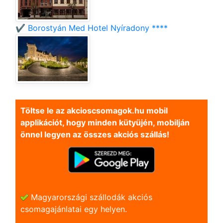
✔️ Borostyán Med Hotel Nyíradony ****
Töltse le az akcioscsomagok.hu mobil
applikációt, hogy minden kütyüjén, mobilján
önnel legyen az összes akciós szállás!
Magyarországi szállodák akciós
csomagajánlatai egy helyen.