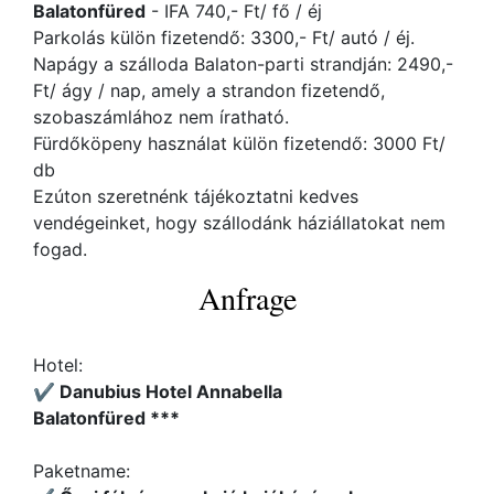
Balatonfüred
- IFA 740,- Ft/ fő / éj
Parkolás külön fizetendő: 3300,- Ft/ autó / éj.
Napágy a szálloda Balaton-parti strandján: 2490,-
Ft/ ágy / nap, amely a strandon fizetendő,
szobaszámlához nem íratható.
Fürdőköpeny használat külön fizetendő: 3000 Ft/
db
Ezúton szeretnénk tájékoztatni kedves
vendégeinket, hogy szállodánk háziállatokat nem
fogad.
Anfrage
Hotel:
✔️ Danubius Hotel Annabella
Balatonfüred ***
Paketname: