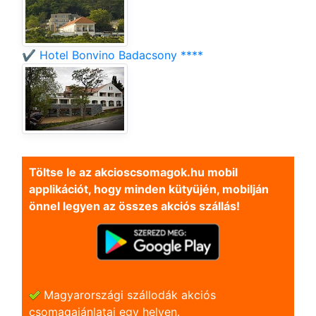
✔️ Hotel Bonvino Badacsony ****
Töltse le az akcioscsomagok.hu mobil
applikációt, hogy minden kütyüjén, mobilján
önnel legyen az összes akciós szállás!
Magyarországi szállodák akciós
csomagajánlatai egy helyen.