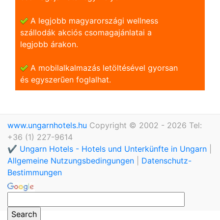
A legjobb magyarországi wellness
szállodák akciós csomagajánlatai a
legjobb árakon.
A mobilalkalmazás letöltésével gyorsan
és egyszerũen foglalhat.
www.ungarnhotels.hu
Copyright © 2002 - 2026 Tel:
+36 (1) 227-9614
✔️ Ungarn Hotels - Hotels und Unterkünfte in Ungarn
|
Allgemeine Nutzungsbedingungen
|
Datenschutz-
Bestimmungen