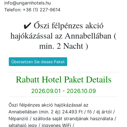
info@ungarnhotels.hu
Telefon: +36 (1) 227-9614
✔️ Őszi félpénzes akció
hajókázással az Annabellában (
min. 2 Nacht )
Übersetzen Sie dieses Paket
Rabatt Hotel Paket Details
2026.09.01 - 2026.10.09
Őszi félpénzes akció hajókázással az
Annabellában (min. 2 éj) 24.493 Ft / fő / éj ártól /
félpanzió / szálloda saját strandjának használata /
sétahajó jegy / ingyenes WiFi /