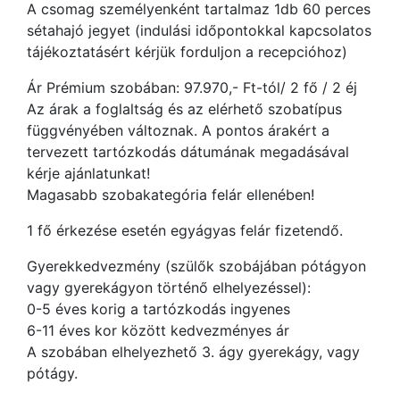
A csomag személyenként tartalmaz 1db 60 perces
sétahajó jegyet (indulási időpontokkal kapcsolatos
tájékoztatásért kérjük forduljon a recepcióhoz)
Ár Prémium szobában: 97.970,- Ft-tól/ 2 fő / 2 éj
Az árak a foglaltság és az elérhető szobatípus
függvényében változnak. A pontos árakért a
tervezett tartózkodás dátumának megadásával
kérje ajánlatunkat!
Magasabb szobakategória felár ellenében!
1 fő érkezése esetén egyágyas felár fizetendő.
Gyerekkedvezmény (szülők szobájában pótágyon
vagy gyerekágyon történő elhelyezéssel):
0-5 éves korig a tartózkodás ingyenes
6-11 éves kor között kedvezményes ár
A szobában elhelyezhető 3. ágy gyerekágy, vagy
pótágy.