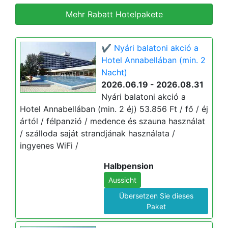
Mehr Rabatt Hotelpakete
✔️ Nyári balatoni akció a
Hotel Annabellában (min. 2
Nacht)
2026.06.19 - 2026.08.31
Nyári balatoni akció a
Hotel Annabellában (min. 2 éj) 53.856 Ft / fő / éj
ártól / félpanzió / medence és szauna használat
/ szálloda saját strandjának használata /
ingyenes WiFi /
Halbpension
Aussicht
Übersetzen Sie dieses
Paket