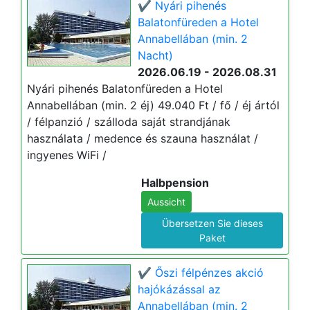
✔️ Nyári pihenés
Balatonfüreden a Hotel
Annabellában (min. 2
Nacht)
2026.06.19 - 2026.08.31
Nyári pihenés Balatonfüreden a Hotel
Annabellában (min. 2 éj) 49.040 Ft / fő / éj ártól
/ félpanzió / szálloda saját strandjának
használata / medence és szauna használat /
ingyenes WiFi /
Halbpension
Aussicht
Übersetzen Sie dieses
Paket
✔️ Őszi félpénzes akció
hajókázással az
Annabellában (min. 2