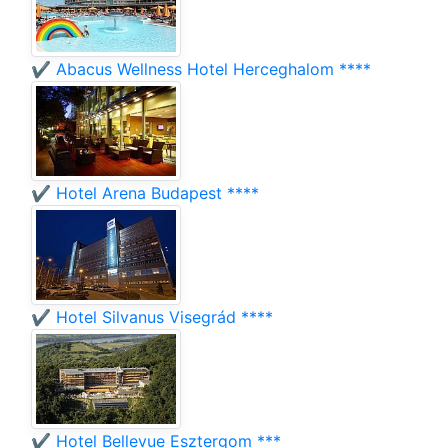
✔️ Abacus Wellness Hotel Herceghalom ****
✔️ Hotel Arena Budapest ****
✔️ Hotel Silvanus Visegrád ****
✔️ Hotel Bellevue Esztergom ***