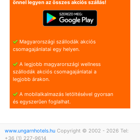
önnel legyen az összes akciós szállás!
Magyarországi szállodák akciós
csomagajánlatai egy helyen.
A legjobb magyarországi wellness
szállodák akciós csomagajánlatai a
legjobb árakon.
A mobilalkalmazás letöltésével gyorsan
és egyszerũen foglalhat.
www.ungarnhotels.hu
Copyright © 2002 - 2026 Tel:
+36 (1) 227-9614