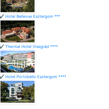
✔️ Hotel Bellevue Esztergom ***
✔️ Thermal Hotel Visegrád ****
✔️ Hotel Portobello Esztergom ****