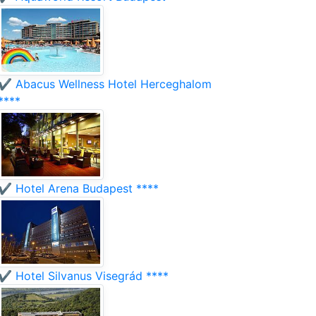
✔️ Abacus Wellness Hotel Herceghalom
****
✔️ Hotel Arena Budapest ****
✔️ Hotel Silvanus Visegrád ****