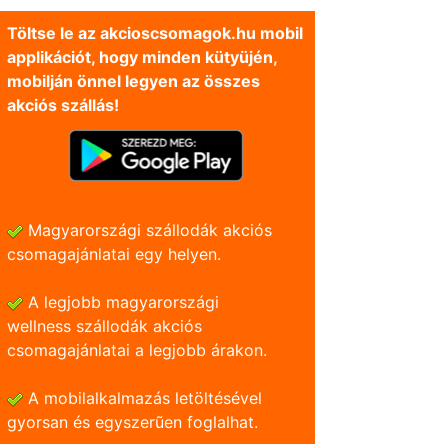
Töltse le az akcioscsomagok.hu mobil
applikációt, hogy minden kütyüjén,
mobilján önnel legyen az összes
akciós szállás!
Magyarországi szállodák akciós
csomagajánlatai egy helyen.
A legjobb magyarországi
wellness szállodák akciós
csomagajánlatai a legjobb árakon.
A mobilalkalmazás letöltésével
gyorsan és egyszerũen foglalhat.