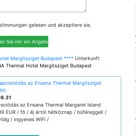
timmungen gelesen und akzeptiere sie.
tel Margitsziget Budapest ****
Unterkunft
A Thermal Hotel Margitsziget Budapest
kapcsolódás az Ensana Thermal Margitsziget
ht)
08.31
csolódás az Ensana Thermal Margaret Island
99 EUR / fő / éj ártól hétköznap / büféreggeli /
lág / ingyenes WiFi /