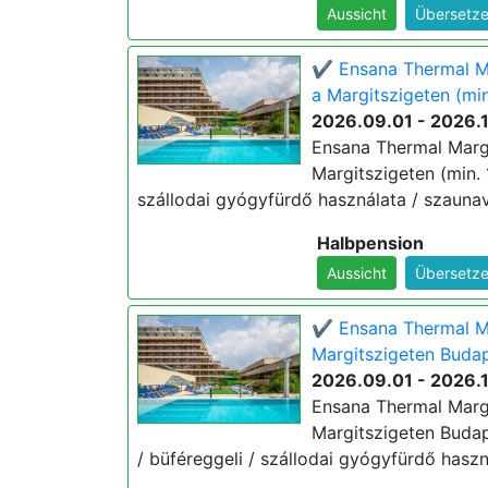
Aussicht
Übersetze
✔️ Ensana Thermal Ma
a Margitszigeten (min
2026.09.01 - 2026.
Ensana Thermal Margi
Margitszigeten (min. 
szállodai gyógyfürdő használata / szaunavi
Halbpension
Aussicht
Übersetze
✔️ Ensana Thermal Ma
Margitszigeten Budap
2026.09.01 - 2026.
Ensana Thermal Margi
Margitszigeten Budape
/ büféreggeli / szállodai gyógyfürdő haszn