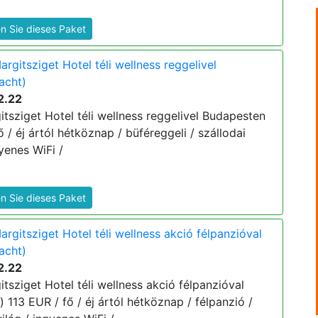
n Sie dieses Paket
gitsziget Hotel téli wellness reggelivel
acht)
2.22
tsziget Hotel téli wellness reggelivel Budapesten
ő / éj ártól hétköznap / büféreggeli / szállodai
yenes WiFi /
n Sie dieses Paket
gitsziget Hotel téli wellness akció félpanzióval
acht)
2.22
sziget Hotel téli wellness akció félpanzióval
) 113 EUR / fő / éj ártól hétköznap / félpanzió /