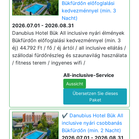
Bükfürdőn előfoglalási
kedvezménnyel (min. 3
Nacht)
2026.07.01 - 2026.08.31
Danubius Hotel Bük All inclusive nyári élmények
Bükfürdőn előfoglalási kedvezménnyel (min. 3
éj) 44.792 Ft / fő / éj ártól / all inclusive ellátás /
szállodai fürdőrészleg és szaunavilág használata
/ fitness terem / ingyenes wifi /
All-inclusive-Service
Aussicht
Übersetzen Sie dieses
Paket
✔️ Danubius Hotel Bük All
inclusive nyári csobbanás
Bükfürdőn (min. 2 Nacht)
2026.07.01 - 2026.08.31