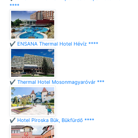
****
✔️ ENSANA Thermal Hotel Hévíz ****
✔️ Thermal Hotel Mosonmagyaróvár ***
✔️ Hotel Piroska Bük, Bükfürdő ****