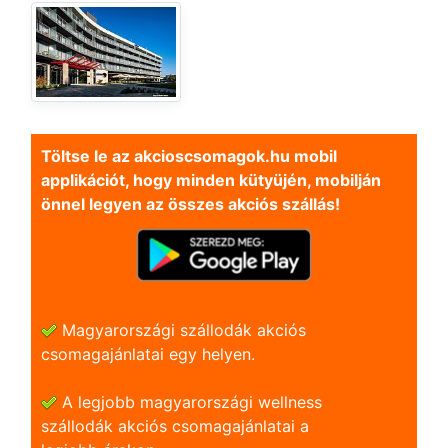
Töltse le az akcioscsomagok.hu mobil
applikációt, hogy minden kütyüjén, mobilján
önnel legyen az összes akciós szállás!
Magyarországi szállodák akciós
csomagajánlatai egy helyen.
A legjobb magyarországi wellness
szállodák akciós csomagajánlatai a