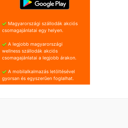
Magyarországi szállodák akciós
csomagajánlatai egy helyen.
A legjobb magyarországi
wellness szállodák akciós
csomagajánlatai a legjobb árakon.
A mobilalkalmazás letöltésével
gyorsan és egyszerũen foglalhat.