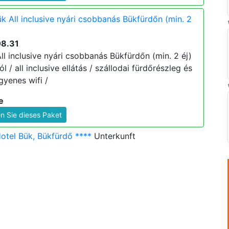
k All inclusive nyári csobbanás Bükfürdőn (min. 2
08.31
l inclusive nyári csobbanás Bükfürdőn (min. 2 éj)
ól / all inclusive ellátás / szállodai fürdőrészleg és
gyenes wifi /
e
n Sie dieses Paket
otel Bük, Bükfürdő ****
Unterkunft