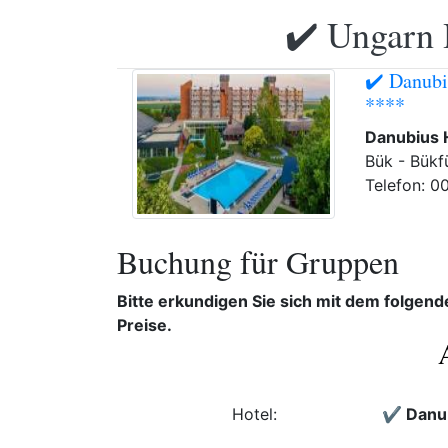
✔️ Ungarn 
✔️ Danubi
****
Danubius 
Bük - Bükf
Telefon: 0
Buchung für Gruppen
Bitte erkundigen Sie sich mit dem folgen
Preise.
Hotel:
✔️ Danu