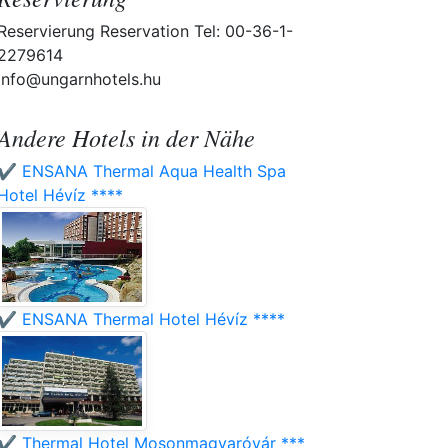
Reservierung Reservation Tel: 00-36-1-
2279614
info@ungarnhotels.hu
Andere Hotels in der Nähe
✔️ ENSANA Thermal Aqua Health Spa
Hotel Hévíz ****
✔️ ENSANA Thermal Hotel Hévíz ****
✔️ Thermal Hotel Mosonmagyaróvár ***