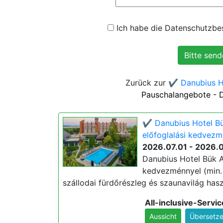
Ich habe die Datenschutzbes
Zurück zur
✔️ Danubius H
Pauschalangebote - 
✔️ Danubius Hotel Bü
előfoglalási kedvezm
2026.07.01 - 2026.
Danubius Hotel Bük Al
kedvezménnyel (min. 3 
szállodai fürdőrészleg és szaunavilág haszn
All-inclusive-Servic
Aussicht
Übersetze