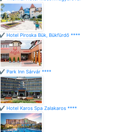
✔️ Hotel Piroska Bük, Bükfürdő ****
✔️ Park Inn Sárvár ****
✔️ Hotel Karos Spa Zalakaros ****