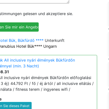
timmungen gelesen und akzeptiere sie.
otel Bük, Bükfürdő ****
Unterkunft
Danubius Hotel Bük**** Ungarn
k All inclusive nyári élmények Bükfürdőn
énnyel (min. 3 Nacht)
08.31
l inclusive nyári élmények Bükfürdőn előfoglalási
éj) 44.792 Ft / fő / éj ártól / all inclusive ellátás /
álata / fitness terem / ingyenes wifi /
e
n Sie dieses Paket