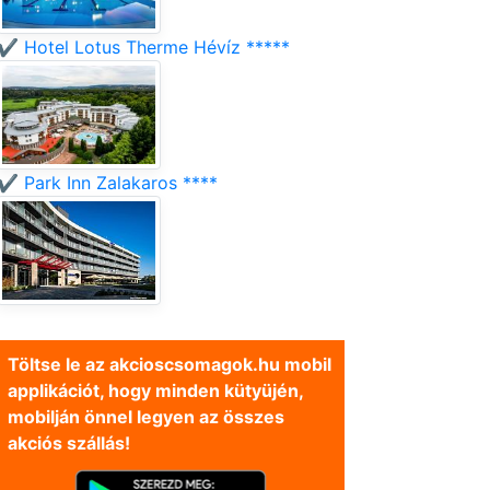
✔️ Hotel Lotus Therme Hévíz *****
✔️ Park Inn Zalakaros ****
Töltse le az akcioscsomagok.hu mobil
applikációt, hogy minden kütyüjén,
mobilján önnel legyen az összes
akciós szállás!