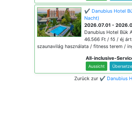
✔️ Danubius Hotel Bü
Nacht)
2026.07.01 - 2026.
Danubius Hotel Bük Al
46.566 Ft / fő / éj árt
szaunavilág használata / fitness terem / in
All-inclusive-Servic
Aussicht
Übersetze
Zurück zur
✔️ Danubius H