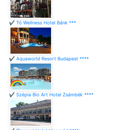
✔️ Tó Wellness Hotel Bánk ***
✔️ Aquaworld Resort Budapest ****
✔️ Szépia Bio Art Hotel Zsámbék ****