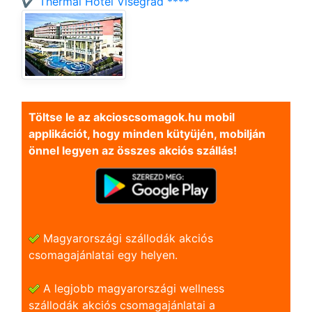
✔️ Thermal Hotel Visegrád ****
Töltse le az akcioscsomagok.hu mobil
applikációt, hogy minden kütyüjén, mobilján
önnel legyen az összes akciós szállás!
Magyarországi szállodák akciós
csomagajánlatai egy helyen.
A legjobb magyarországi wellness
szállodák akciós csomagajánlatai a