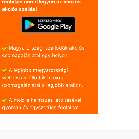
mobilján önnel legyen az összes
akciós szállás!
Magyarországi szállodák akciós
csomagajánlatai egy helyen.
A legjobb magyarországi
wellness szállodák akciós
csomagajánlatai a legjobb árakon.
A mobilalkalmazás letöltésével
gyorsan és egyszerũen foglalhat.