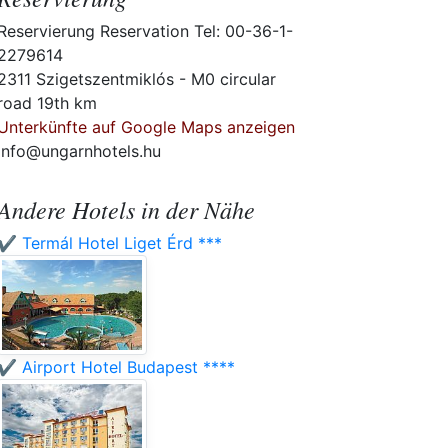
Reservierung Reservation Tel: 00-36-1-
2279614
2311 Szigetszentmiklós - M0 circular
road 19th km
Unterkünfte auf Google Maps anzeigen
info@ungarnhotels.hu
Andere Hotels in der Nähe
✔️ Termál Hotel Liget Érd ***
✔️ Airport Hotel Budapest ****