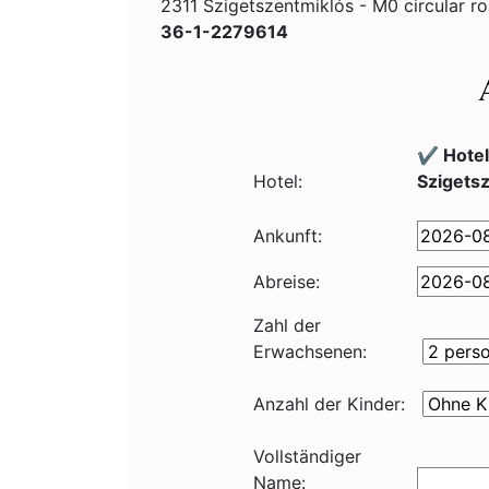
2311 Szigetszentmiklós - M0 circular 
36-1-2279614
✔️ Hote
Hotel:
Szigets
Ankunft:
Abreise:
Zahl der
Erwachsenen:
Anzahl der Kinder:
Vollständiger
Name: