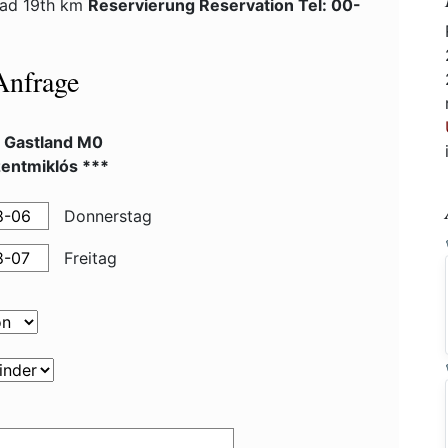
road 19th km
Reservierung Reservation Tel: 00-
Anfrage
l Gastland M0
zentmiklós ***
Donnerstag
Freitag