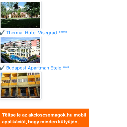
✔️ Thermal Hotel Visegrád ****
✔️ Budapest Apartman Etele ***
Töltse le az akcioscsomagok.hu mobil
applikációt, hogy minden kütyüjén,