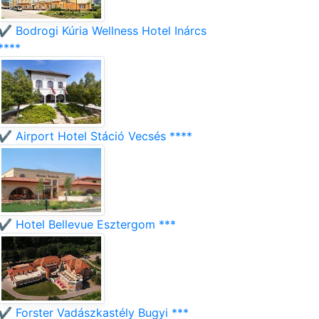
✔️ Bodrogi Kúria Wellness Hotel Inárcs
****
✔️ Airport Hotel Stáció Vecsés ****
✔️ Hotel Bellevue Esztergom ***
✔️ Forster Vadászkastély Bugyi ***