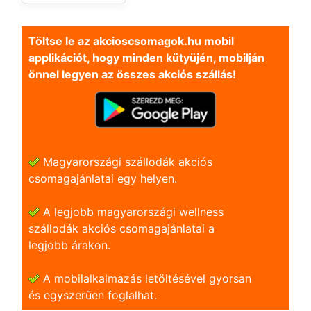
Töltse le az akcioscsomagok.hu mobil
applikációt, hogy minden kütyüjén, mobilján
önnel legyen az összes akciós szállás!
Magyarországi szállodák akciós
csomagajánlatai egy helyen.
A legjobb magyarországi wellness
szállodák akciós csomagajánlatai a
legjobb árakon.
A mobilalkalmazás letöltésével gyorsan
és egyszerũen foglalhat.