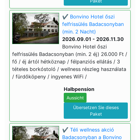
Paket
✔️ Bonvino Hotel őszi
felfrissülés Badacsonyban
(min. 2 Nacht)
2026.09.01 - 2026.11.30
Bonvino Hotel őszi
felfrissülés Badacsonyban (min. 2 éj) 26.000 Ft /
fő / éj ártól hétköznap / félpanziós ellátás / 3
tételes borkóstoló / wellness részleg használata
/ fürdőköpeny / ingyenes WiFi /
Halbpension
Aussicht
Übersetzen Sie dieses
Paket
✔️ Téli wellness akció
Badacsonyban a Bonvino