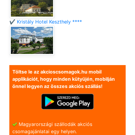
✔️ Kristály Hotel Keszthely ****
Töltse le az akcioscsomagok.hu mobil
applikációt, hogy minden kütyüjén, mobilján
önnel legyen az összes akciós szállás!
Magyarországi szállodák akciós
csomagajánlatai egy helyen.