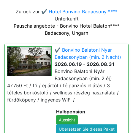
Zurück zur
✔️ Hotel Bonvino Badacsony ****
Unterkunft
Pauschalangebote - Bonvino Hotel Balaton****
Badacsony, Ungarn
✔️ Bonvino Balatoni Nyár
Badacsonyban (min. 2 Nacht)
2026.06.19 - 2026.08.31
Bonvino Balatoni Nyár
Badacsonyban (min. 2 éj)
47.750 Ft / fő / éj ártól / félpanziós ellátás / 3
tételes borkóstoló / wellness részleg használata /
fürdőköpeny / ingyenes WiFi /
Halbpension
Aussicht
Übersetzen Sie dieses Paket