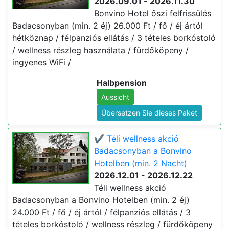
2026.09.01 - 2026.11.30
Bonvino Hotel őszi felfrissülés
Badacsonyban (min. 2 éj) 26.000 Ft / fő / éj ártól
hétköznap / félpanziós ellátás / 3 tételes borkóstoló
/ wellness részleg használata / fürdőköpeny /
ingyenes WiFi /
Halbpension
Aussicht
Übersetzen Sie dieses Paket
✔️ Téli wellness akció
Badacsonyban a Bonvino
Hotelben (min. 2 Nacht)
2026.12.01 - 2026.12.22
Téli wellness akció
Badacsonyban a Bonvino Hotelben (min. 2 éj)
24.000 Ft / fő / éj ártól / félpanziós ellátás / 3
tételes borkóstoló / wellness részleg / fürdőköpeny