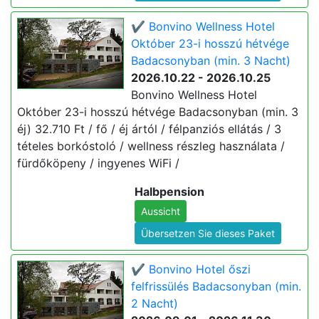
✔️ Bonvino Wellness Hotel
Október 23-i hosszú hétvége
Badacsonyban (min. 3 Nacht)
2026.10.22 - 2026.10.25
Bonvino Wellness Hotel
Október 23-i hosszú hétvége Badacsonyban (min. 3
éj) 32.710 Ft / fő / éj ártól / félpanziós ellátás / 3
tételes borkóstoló / wellness részleg használata /
fürdőköpeny / ingyenes WiFi /
Halbpension
Aussicht
Übersetzen Sie dieses Paket
✔️ Bonvino Hotel őszi
felfrissülés Badacsonyban (min.
2 Nacht)