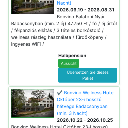
Nacht)
2026.06.19 - 2026.08.31
Bonvino Balatoni Nyár
Badacsonyban (min. 2 éj) 47.750 Ft / fő / éj ártól
/ félpanziós ellátás / 3 tételes borkóstoló /
wellness részleg használata / fürdőköpeny /
ingyenes WiFi /
Halbpension
Aussicht
Übersetzen Sie dieses
Paket
✔️ Bonvino Wellness Hotel
Október 23-i hosszú
hétvége Badacsonyban
(min. 3 Nacht)
2026.10.22 - 2026.10.25
Bonvino Wellness Hotel Október 23-i hosszú