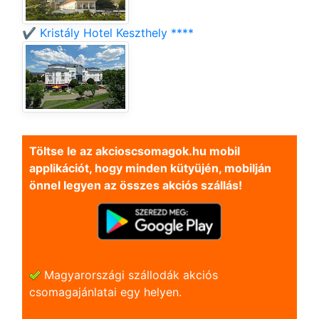
✔️ Kristály Hotel Keszthely ****
Töltse le az akcioscsomagok.hu mobil
applikációt, hogy minden kütyüjén, mobilján
önnel legyen az összes akciós szállás!
Magyarországi szállodák akciós
csomagajánlatai egy helyen.