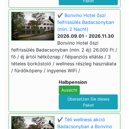
Paket
✔️ Bonvino Hotel őszi
felfrissülés Badacsonyban
(min. 2 Nacht)
2026.09.01 - 2026.11.30
Bonvino Hotel őszi
felfrissülés Badacsonyban (min. 2 éj) 26.000 Ft /
fő / éj ártól hétköznap / félpanziós ellátás / 3
tételes borkóstoló / wellness részleg használata
/ fürdőköpeny / ingyenes WiFi /
Halbpension
Aussicht
Übersetzen Sie dieses
Paket
✔️ Téli wellness akció
Badacsonyban a Bonvino