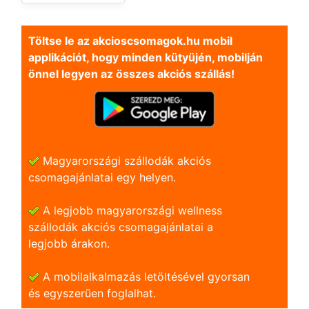
Töltse le az akcioscsomagok.hu mobil
applikációt, hogy minden kütyüjén, mobilján
önnel legyen az összes akciós szállás!
Magyarországi szállodák akciós
csomagajánlatai egy helyen.
A legjobb magyarországi wellness
szállodák akciós csomagajánlatai a
legjobb árakon.
A mobilalkalmazás letöltésével gyorsan
és egyszerũen foglalhat.