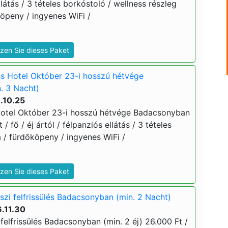
llátás / 3 tételes borkóstoló / wellness részleg
köpeny / ingyenes WiFi /
zen Sie dieses Paket
s Hotel Október 23-i hosszú hétvége
. 3 Nacht)
.10.25
Hotel Október 23-i hosszú hétvége Badacsonyban
 / fő / éj ártól / félpanziós ellátás / 3 tételes
a / fürdőköpeny / ingyenes WiFi /
zen Sie dieses Paket
szi felfrissülés Badacsonyban (min. 2 Nacht)
.11.30
felfrissülés Badacsonyban (min. 2 éj) 26.000 Ft /