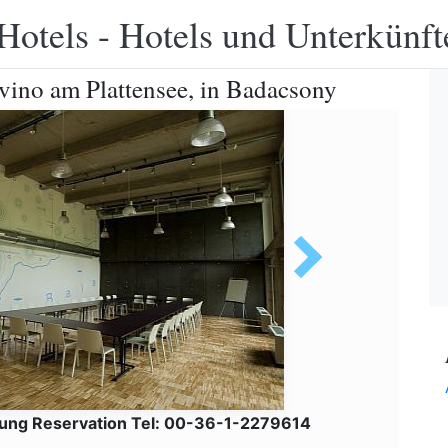
Hotels - Hotels und Unterkünft
ino am Plattensee, in Badacsony
ung Reservation Tel: 00-36-1-2279614