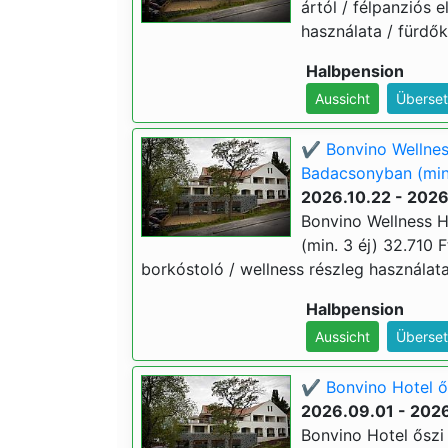
ártól / félpanziós e
használata / fürdő
Halbpension
Aussicht
Überset
✔️ Bonvino Wellnes
Badacsonyban (min
2026.10.22 - 2026
Bonvino Wellness 
(min. 3 éj) 32.710 Ft
borkóstoló / wellness részleg használat
Halbpension
Aussicht
Überset
✔️ Bonvino Hotel ő
2026.09.01 - 2026
Bonvino Hotel őszi 