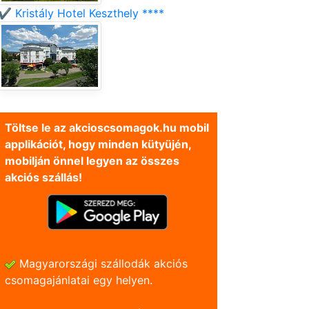
✔️ Kristály Hotel Keszthely ****
Töltse le az akcioscsomagok.hu mobil
applikációt, hogy minden kütyüjén,
mobilján önnel legyen az összes
akciós szállás!
Magyarországi szállodák akciós
csomagajánlatai egy helyen.