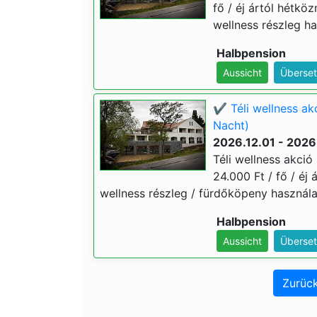
fő / éj ártól hétköz
wellness részleg ha
Halbpension
Aussicht
Überset
✔️ Téli wellness a
Nacht)
2026.12.01 - 2026
Téli wellness akci
24.000 Ft / fő / éj 
wellness részleg / fürdőköpeny használat
Halbpension
Aussicht
Überset
Zurück