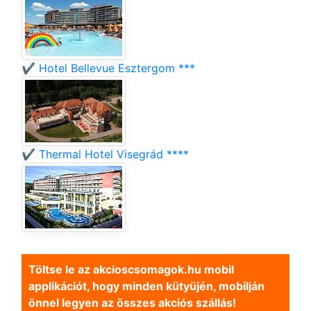
✔️ Hotel Bellevue Esztergom ***
✔️ Thermal Hotel Visegrád ****
Töltse le az akcioscsomagok.hu mobil
applikációt, hogy minden kütyüjén, mobilján
önnel legyen az összes akciós szállás!