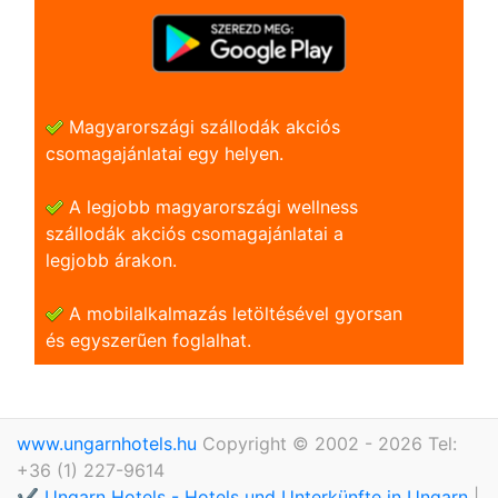
Magyarországi szállodák akciós
csomagajánlatai egy helyen.
A legjobb magyarországi wellness
szállodák akciós csomagajánlatai a
legjobb árakon.
A mobilalkalmazás letöltésével gyorsan
és egyszerũen foglalhat.
www.ungarnhotels.hu
Copyright © 2002 - 2026 Tel:
+36 (1) 227-9614
✔️ Ungarn Hotels - Hotels und Unterkünfte in Ungarn
|