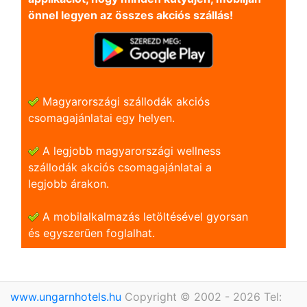
önnel legyen az összes akciós szállás!
Magyarországi szállodák akciós
csomagajánlatai egy helyen.
A legjobb magyarországi wellness
szállodák akciós csomagajánlatai a
legjobb árakon.
A mobilalkalmazás letöltésével gyorsan
és egyszerũen foglalhat.
www.ungarnhotels.hu
Copyright © 2002 - 2026 Tel: