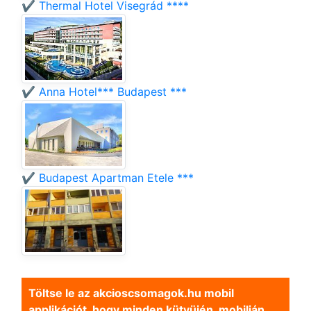
✔️ Thermal Hotel Visegrád ****
✔️ Anna Hotel*** Budapest ***
✔️ Budapest Apartman Etele ***
Töltse le az akcioscsomagok.hu mobil
applikációt, hogy minden kütyüjén, mobilján