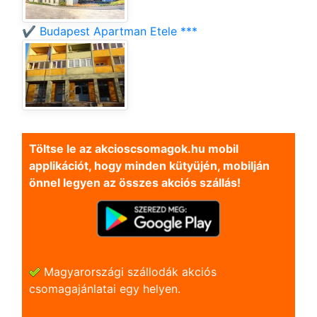
✔️ Budapest Apartman Etele ***
Töltse le az akcioscsomagok.hu mobil
applikációt, hogy minden kütyüjén, mobilján
önnel legyen az összes akciós szállás!
Magyarországi szállodák akciós
csomagajánlatai egy helyen.