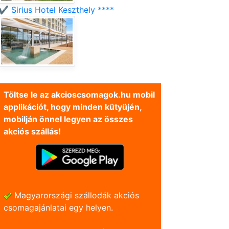
✔️ Sirius Hotel Keszthely ****
Töltse le az akcioscsomagok.hu mobil
applikációt, hogy minden kütyüjén,
mobilján önnel legyen az összes
akciós szállás!
Magyarországi szállodák akciós
csomagajánlatai egy helyen.