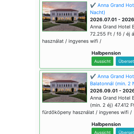
✔️ Anna Grand Hote
Nacht)
2026.07.01 - 202
Anna Grand Hotel Ba
72.255 Ft / fő / éj 
használat / ingyenes wifi /
Halbpension
Aussicht
Überset
✔️ Anna Grand Hote
Balatonnál (min. 2 
2026.09.01 - 2026
Anna Grand Hotel B
(min. 2 éj) 47.412 Ft
fürdőköpeny használat / ingyenes wifi /
Halbpension
Aussicht
Überset