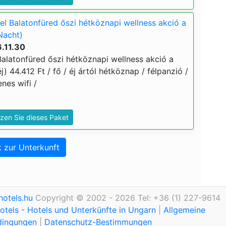
l Balatonfüred őszi hétköznapi wellness akció a
Nacht)
.11.30
alatonfüred őszi hétköznapi wellness akció a
j) 44.412 Ft / fő / éj ártól hétköznap / félpanzió /
nes wifi /
zen Sie dieses Paket
 zur Unterkunft
otels.hu
Copyright © 2002 - 2026 Tel: +36 (1) 227-9614
tels - Hotels und Unterkünfte in Ungarn
|
Allgemeine
dingungen
|
Datenschutz-Bestimmungen