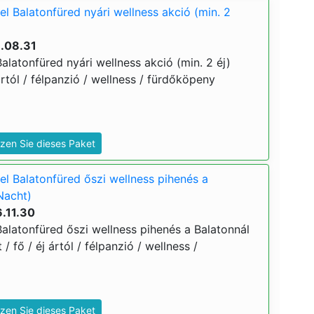
l Balatonfüred nyári wellness akció (min. 2
6.08.31
latonfüred nyári wellness akció (min. 2 éj)
ártól / félpanzió / wellness / fürdőköpeny
zen Sie dieses Paket
l Balatonfüred őszi wellness pihenés a
Nacht)
.11.30
alatonfüred őszi wellness pihenés a Balatonnál
 / fő / éj ártól / félpanzió / wellness /
zen Sie dieses Paket