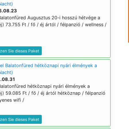
Nacht)
6.08.23
alatonfüred Augusztus 20-i hosszú hétvége a
j) 73.755 Ft / fő / éj ártól / félpanzió / wellness /
zen Sie dieses Paket
l Balatonfüred hétköznapi nyári élmények a
Nacht)
6.08.31
alatonfüred hétköznapi nyári élmények a
j) 59.085 Ft / fő / éj ártól hétköznap / félpanzió
yenes wifi /
zen Sie dieses Paket