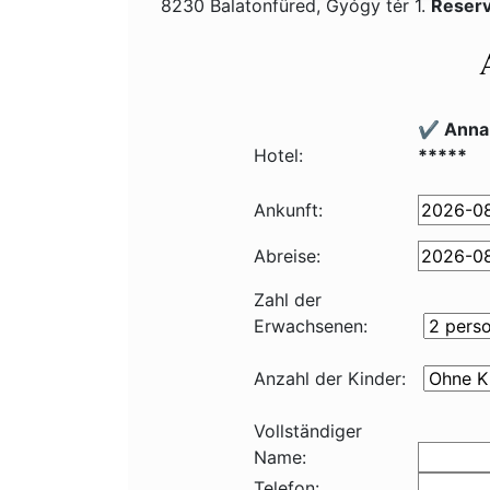
8230 Balatonfüred, Gyógy tér 1.
Reserv
✔️ Anna
Hotel:
*****
Ankunft:
Abreise:
Zahl der
Erwachsenen:
Anzahl der Kinder:
Vollständiger
Name:
Telefon: