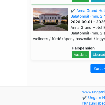
✔️ Anna Grand Hote
Balatonnál (min. 2 
2026.09.01 - 2026
Anna Grand Hotel B
Balatonnál (min. 2 é
wellness / fürdőköpeny használat / ingye
Halbpension
Aussicht
Überset
Zurück
www.ungarnh
✔️ Ungarn Ho
Nutzungsbe