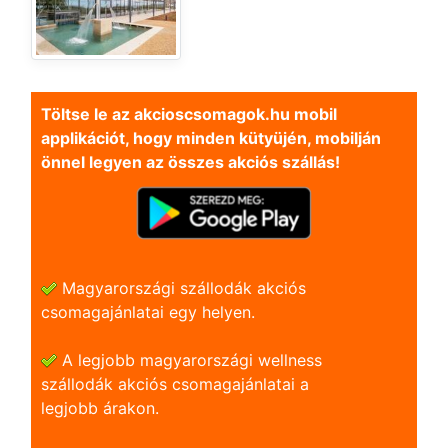
Töltse le az akcioscsomagok.hu mobil
applikációt, hogy minden kütyüjén, mobilján
önnel legyen az összes akciós szállás!
Magyarországi szállodák akciós
csomagajánlatai egy helyen.
A legjobb magyarországi wellness
szállodák akciós csomagajánlatai a
legjobb árakon.